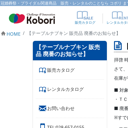
冠婚葬祭・ブライダル関連商品 販売・レンタルのことなら コボリ ま
販売カタログ
レンタルカタ
【テーブルナプキン 販売品 廃番のお知らせ】
HOME
【テーブルナプキン 販売
品 廃番のお知らせ】
拝啓 
さて、
販売カタログ
在庫が
レンタルカタログ
■ 対
・ＴＣ
お問い合わせ
■ 廃
※すで
TEL:028-657-0155