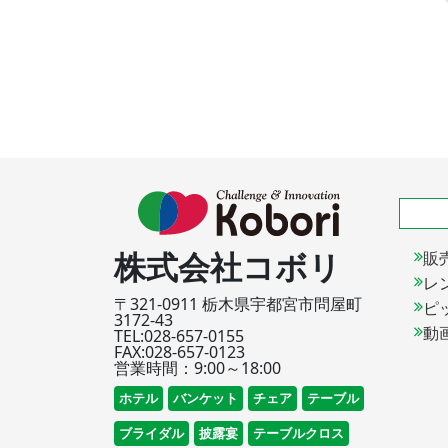
株式会社コボリ
販
レ
〒321-0911 栃木県宇都宮市問屋町
ピ
3172-43
動
TEL:028-657-0155
FAX:028-657-0123
営業時間：9:00～18:00
ホテル
バンケット
チェア
テーブル
ブライダル
披露宴
テーブルクロス